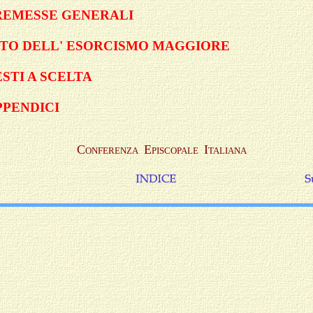
REMESSE GENERALI
ITO DELL' ESORCISMO MAGGIORE
STI A SCELTA
PPENDICI
C
E
I
ONFERENZA
PISCOPALE
TALIANA