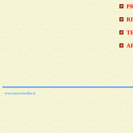
P
R
TE
A
www.maranatha.it