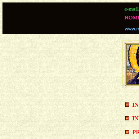
I
I
P