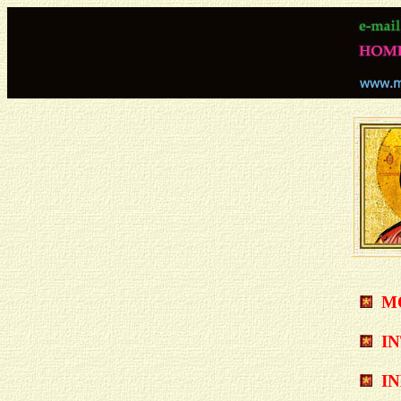
M
I
I