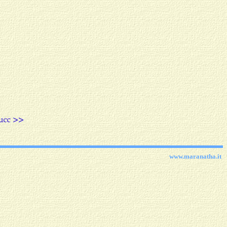
O
www.maranatha.it