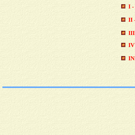
I 
I
II
IV
I